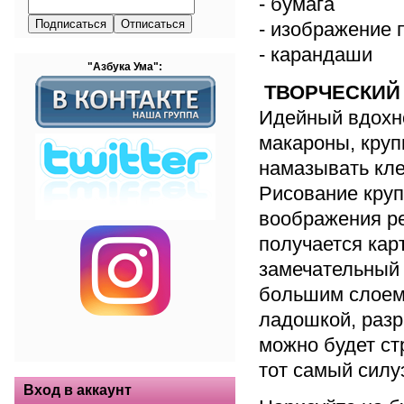
- бумага
- изображение 
- карандаши
"Азбука Ума":
ТВОРЧЕСКИЙ
Идейный вдохно
макароны, круп
намазывать кле
Рисование круп
воображения ре
получается карт
замечательный
большим слоем 
ладошкой, разр
можно будет ст
тот самый силу
Вход в аккаунт