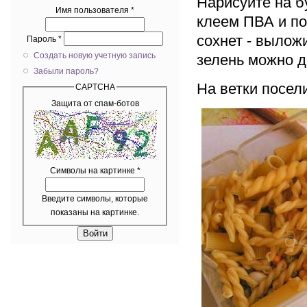
Нарисуйте на б
Имя пользователя
*
клеем ПВА и пос
сохнет - вылож
Пароль
*
Создать новую учетную запись
зелень можно 
Забыли пароль?
На ветки посели
CAPTCHA
Защита от спам-ботов
Символы на картинке
*
Введите символы, которые
показаны на картинке.