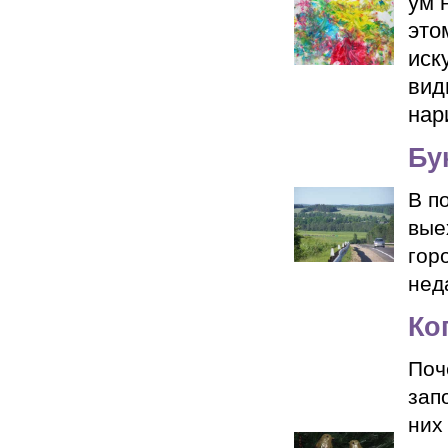
ум 
это
иск
вид
нар
Бу
В п
вые
гор
нед
Ко
Поч
зап
них