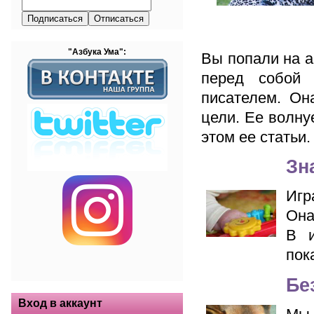
"Азбука Ума":
Вы попали на а
перед собой 
писателем. Он
цели. Ее волну
этом ее статьи.
Зн
Игр
Она
В и
пок
Бе
Вход в аккаунт