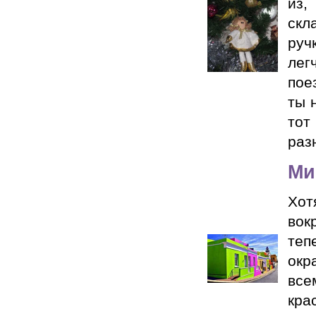
из,
скл
руч
лег
пое
ты 
тот
разн
Ми
Хот
вок
теп
окр
все
кра