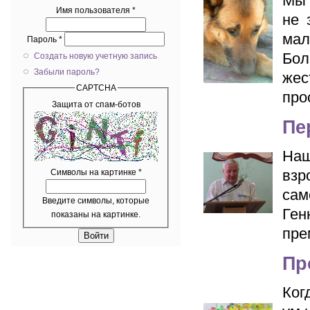
Мы 
Имя пользователя
*
не 
мал
Пароль
*
Бол
Создать новую учетную запись
Забыли пароль?
жес
CAPTCHA
про
Защита от спам-ботов
Пе
Наш
взр
Символы на картинке
*
сам
Введите символы, которые
Ген
показаны на картинке.
пре
Пр
Ког