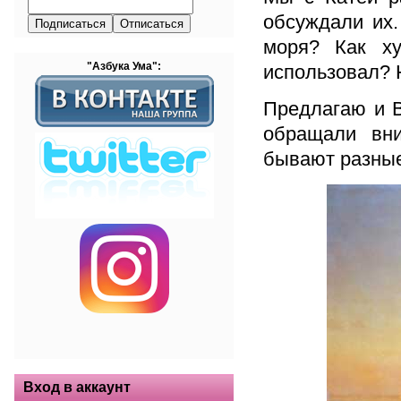
обсуждали их.
моря? Как ху
"Азбука Ума":
использовал? Н
Предлагаю и 
обращали вни
бывают разны
Вход в аккаунт