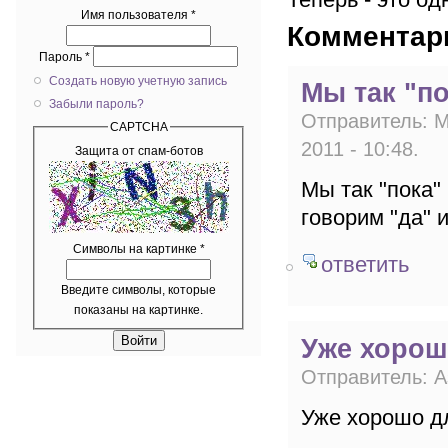
Имя пользователя
*
Комментар
Пароль
*
Создать новую учетную запись
Мы так "п
Забыли пароль?
Отправитель:
M
CAPTCHA
2011 - 10:48
.
Защита от спам-ботов
Мы так "пока"
говорим "да" и
Символы на картинке
*
ответить
Введите символы, которые
показаны на картинке.
Уже хорош
Отправитель:
А
Уже хорошо д