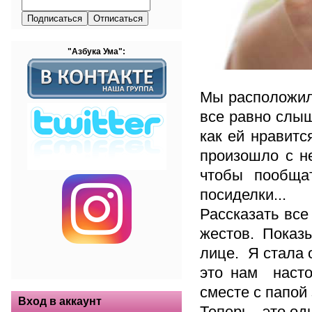
"Азбука Ума":
Мы расположили
все равно слыш
как ей нравитс
произошло с не
чтобы пообща
посиделки...
Рассказать все
жестов. Показ
лице. Я стала 
это нам насто
сместе с папой
Вход в аккаунт
Теперь - это о